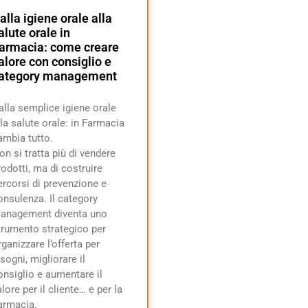
alla igiene orale alla
alute orale in
armacia: come creare
alore con consiglio e
ategory management
alla semplice igiene orale
lla salute orale: in Farmacia
ambia tutto.
on si tratta più di vendere
rodotti, ma di costruire
ercorsi di prevenzione e
onsulenza. Il category
anagement diventa uno
trumento strategico per
rganizzare l’offerta per
isogni, migliorare il
onsiglio e aumentare il
alore per il cliente… e per la
armacia.