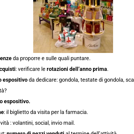
renze
da proporre e sulle quali puntare.
acquisti
: verificare le
rotazioni dell’anno prima
.
o espositivo
da dedicare: gondola, testate di gondola, scaf
ità?
io espositivo.
ne
: il biglietto da visita per la farmacia.
ività : volantini, social, invio mail.
out:
numero di pezzi venduti
al termine dell’attività.