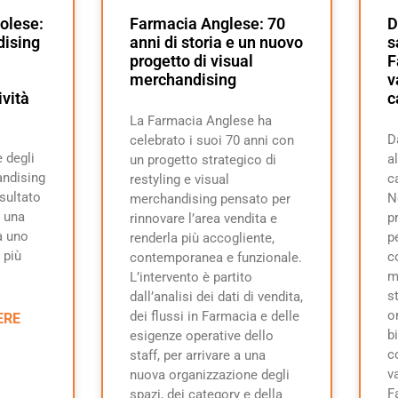
olese:
Farmacia Anglese: 70
D
dising
anni di storia e un nuovo
s
progetto di visual
F
merchandising
v
ività
c
La Farmacia Anglese ha
D
celebrato i suoi 70 anni con
 degli
a
un progetto strategico di
andising
c
restyling e visual
isultato
N
merchandising pensato per
 una
p
rinnovare l’area vendita e
a uno
p
renderla più accogliente,
 più
c
contemporanea e funzionale.
m
L’intervento è partito
s
dall’analisi dei dati di vendita,
o
dei flussi in Farmacia e delle
ERE
b
esigenze operative dello
c
staff, per arrivare a una
v
nuova organizzazione degli
F
spazi, dei category e della