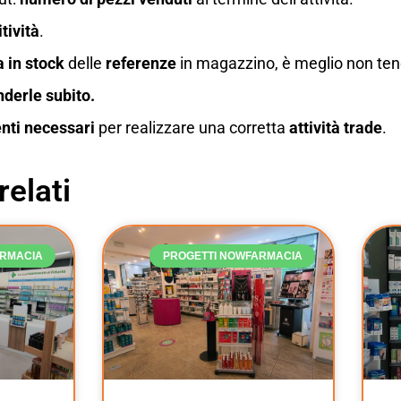
tività
.
 in stock
delle
referenze
in magazzino, è meglio non tene
nderle subito.
nti necessari
per realizzare una corretta
attività trade
.
relati
ARMACIA
PROGETTI NOWFARMACIA