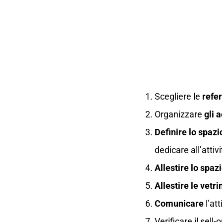
Scegliere le
refe
Organizzare
gli 
Definire lo spazi
dedicare all’attiv
Allestire lo spaz
Allestire
le
vetri
Comunicare
l’att
Verificare il sell-