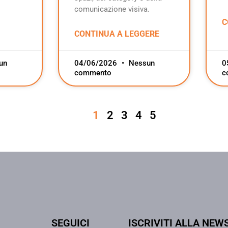
comunicazione visiva.
C
CONTINUA A LEGGERE
un
04/06/2026
Nessun
0
commento
c
1
2
3
4
5
SEGUICI
ISCRIVITI ALLA NEW