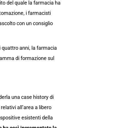
to del quale la farmacia ha
utomazione, i farmacisti
’ascolto con un consiglio
i quattro anni, la farmacia
ogramma di formazione sul
erla una case history di
elativi all’area a libero
spositive esistenti della
io ha così incrementato la