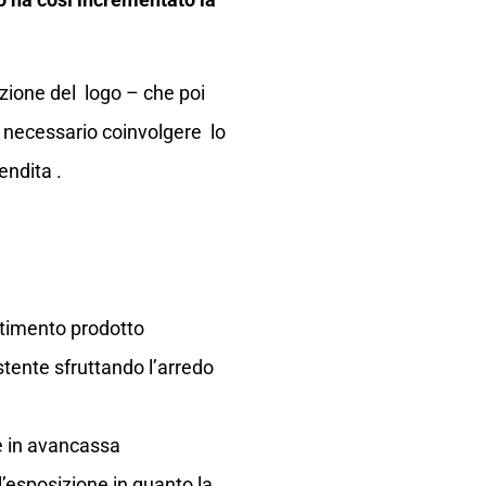
izione del logo – che poi
o necessario coinvolgere lo
endita .
stimento prodotto
istente sfruttando l’arredo
te in avancassa
l’esposizione in quanto la