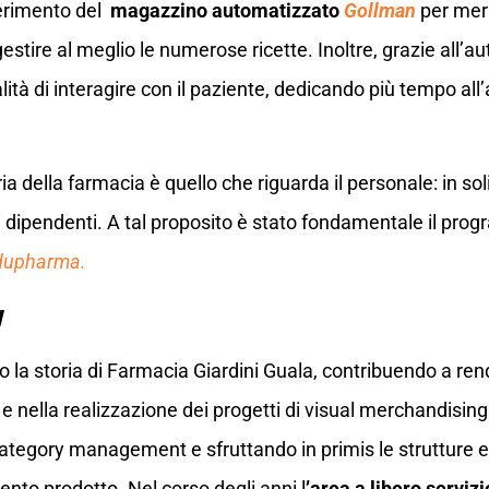
nserimento del
magazzino automatizzato
Gollman
per meri
 gestire al meglio le numerose ricette. Inoltre, grazie all’a
ità di interagire con il paziente, dedicando più tempo all
ria della farmacia è quello che riguarda il personale: in sol
i dipendenti. A tal proposito è stato fondamentale il pr
dupharma.
w
a storia di Farmacia Giardini Guala, contribuendo a rend
e nella realizzazione dei progetti di visual merchandising r
 category management e sfruttando in primis le strutture e
ento prodotto. Nel corso degli anni l
’area a libero serviz