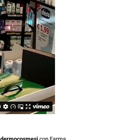
e
dermocosmesi
con Farma