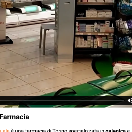
 Farmacia
Guala
è una farmacia di Torino specializzata in
galenica