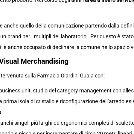
sce anche quello della comunicazione partendo dalla defin
un brand per i multipli del laboratorio . Per questo è stat
i è anche occupato di declinare la comune nello spazio v
i Visual Merchandising
ntervenuta sulla Farmacia Giardini Guala con:
e business unit, studio del category management con alle
 prima isola di cristallo e riconfigurazione dell’arredo es
a
anchi singoli più larghi ed ergonomici completi di scalet
gondole piccole per incrementare di circa 20 metri lineari 