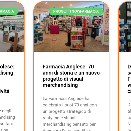
ARMACIA
PROGETTI NOWFARMACIA
olese:
Farmacia Anglese: 70
D
dising
anni di storia e un nuovo
s
progetto di visual
F
merchandising
v
ività
c
La Farmacia Anglese ha
D
celebrato i suoi 70 anni con
 degli
a
un progetto strategico di
andising
c
restyling e visual
isultato
N
merchandising pensato per
 una
p
rinnovare l’area vendita e