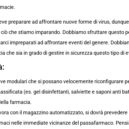
armacie.
ve preparare ad affrontare nuove forme di virus, dunque 
le ciò che stiamo imparando. Dobbiamo sfruttare questo p
arci impreparati ad affrontare eventi del genere. Dobbia
a che sia in grado di gestire in sicurezza questo tipo di e
à:
tive modulari che si possano velocemente riconfigurare p
sificata (es. gel disinfettanti, salviette e saponi anti ba
della farmacia.
vora con il magazzino automatizzato, si dovrà prevedere 
maci nelle immediate vicinanze del passafarmaco. Pensi