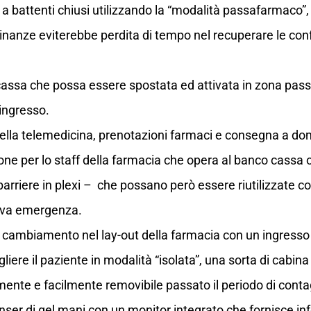
 battenti chiusi utilizzando la “modalità passafarmaco”, 
inanze eviterebbe perdita di tempo nel recuperare le confe
assa che possa essere spostata ed attivata in zona pass
ingresso.
ella telemedicina, prenotazioni farmaci e consegna a dom
one per lo staff della farmacia che opera al banco cassa o 
arriere in plexi – che possano però essere riutilizzate 
siva emergenza.
ambiamento nel lay-out della farmacia con un ingresso 
liere il paziente in modalità “isolata”, una sorta di cabina
mente e facilmente removibile passato il periodo di conta
nser di gel mani con un monitor integrato che fornisce in