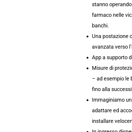
stanno operando a
farmaco nelle vic
banchi.
Una postazione c
avanzata verso l’
App a supporto d
Misure di protezi
– ad esempio le b
fino alla succes
Immaginiamo un c
adattare ed accog
installare veloce
In ingresso dispe