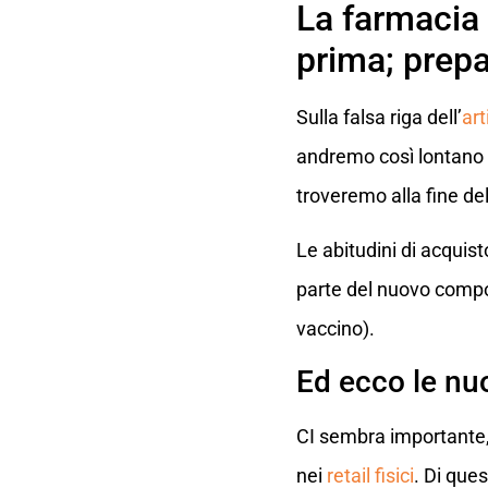
La farmacia 
prima; prep
Sulla falsa riga dell’
art
andremo così lontano 
troveremo alla fine de
Le abitudini di acqui
parte del nuovo compor
vaccino).
Ed ecco le nu
CI sembra importante, p
nei
retail fisici
. Di que