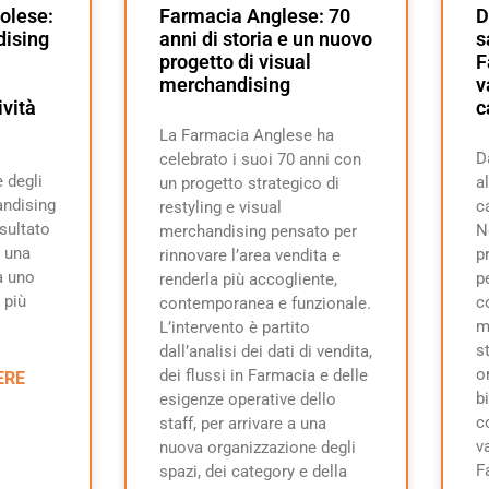
olese:
Farmacia Anglese: 70
D
dising
anni di storia e un nuovo
s
progetto di visual
F
merchandising
v
ività
c
La Farmacia Anglese ha
D
celebrato i suoi 70 anni con
 degli
a
un progetto strategico di
andising
c
restyling e visual
isultato
N
merchandising pensato per
 una
p
rinnovare l’area vendita e
a uno
p
renderla più accogliente,
 più
c
contemporanea e funzionale.
m
L’intervento è partito
s
dall’analisi dei dati di vendita,
o
dei flussi in Farmacia e delle
ERE
b
esigenze operative dello
c
staff, per arrivare a una
v
nuova organizzazione degli
F
spazi, dei category e della