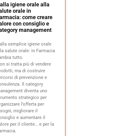
alla igiene orale alla
alute orale in
armacia: come creare
alore con consiglio e
ategory management
alla semplice igiene orale
lla salute orale: in Farmacia
ambia tutto.
on si tratta più di vendere
rodotti, ma di costruire
ercorsi di prevenzione e
onsulenza. Il category
anagement diventa uno
trumento strategico per
rganizzare l’offerta per
isogni, migliorare il
onsiglio e aumentare il
alore per il cliente… e per la
armacia.