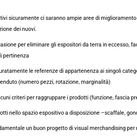
 attivi sicuramente ci saranno ampie aree di migliorament
zione dei nuovi.
casione per eliminare gli espositori da terra in eccesso, fac
di pertinenza
curatamente le referenze di appartenenza ai singoli cate
venduto (numero pezzi, rotazione, marginalità)
lcuni criteri per raggruppare i prodotti (funzione, fascia pr
dotti nello spazio espositivo a disposizione –scaffale, gon
amentale un buon progetto di visual merchandising per mi