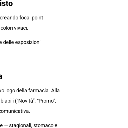
isto
 creando focal point
colori vivaci.
 delle esposizioni
a
vo logo della farmacia. Alla
abili (“Novità”, “Promo”,
 comunicativa.
ne — stagionali, stomaco e