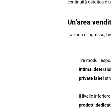
continuità estetica e 
Un’area vendi
La zona d’ingresso, ben
Tre moduli espos
intima
,
detersio
private label
str
Il livello inferi
prodotti dedicat