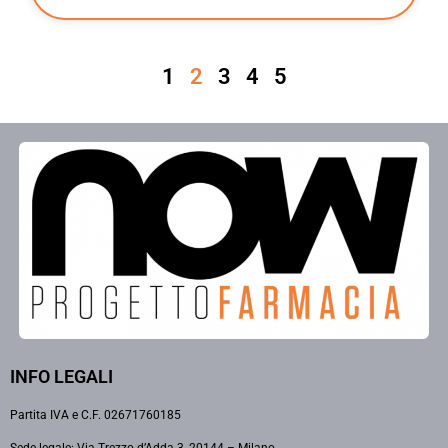
1
2
3
4
5
INFO LEGALI
Partita IVA e C.F. 02671760185
Sede legale: Via Trezzo d’Adda 3, 20144 – Milano