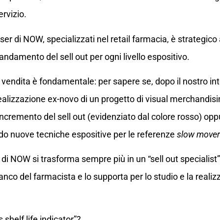
ervizio.
ser di NOW, specializzati nel retail farmacia, è strategi
andamento del sell out per ogni livello espositivo.
i vendita è fondamentale: per sapere se, dopo il nostro in
alizzazione ex-novo di un progetto di visual merchandising 
n incremento del sell out (evidenziato dal colore rosso) o
do nuove tecniche espositive per le referenze
slow mover
 di NOW si trasforma sempre più in un “sell out specialist”
anco del farmacista e lo supporta per lo studio e la realiz
shelf life indicator”?