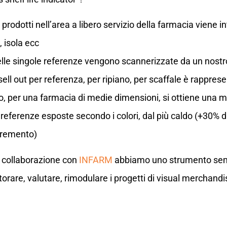
 prodotti nell’area a libero servizio della farmacia vien
, isola ecc
delle singole referenze vengono scannerizzate da un nost
ell out per referenza, per ripiano, per scaffale è rapprese
o, per una farmacia di medie dimensioni, si ottiene una m
e referenze esposte secondo i colori, dal più caldo (+30% d
cremento)
a collaborazione con
INFARM
abbiamo uno strumento semp
rare, valutare, rimodulare i progetti di visual merchandi